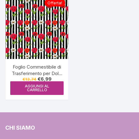
Offerta!
Foglio Commestibile di
Trasferimento per Dolci
Il
Il
€
6,99
€
13,74
– Fiori di Papavero
prezzo
prezzo
Rosso (vermelho) a
AGGIUNGI AL
originale
attuale
CARRELLO
era:
è:
Righe (BSA071)
€13,74.
€6,99.
CHI SIAMO