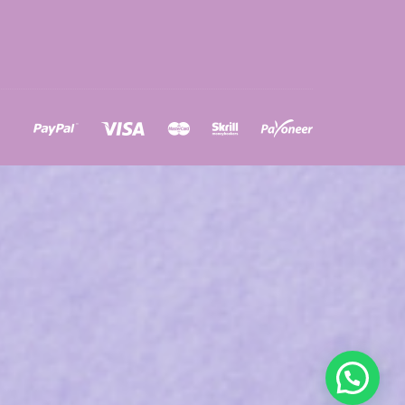
ons
a
à