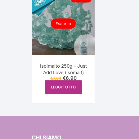
Esaurito
Isolmalto 250g – Just
Add Love (isomalt)
Il
Il
€
6,90
€
7,64
prezzo
prezzo
originale
attuale
LEGGI TUTTO
era:
è:
€7,64.
€6,90.
CHI SIAMO