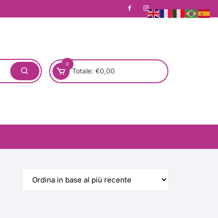
0
Totale:
€
0,00
one)
Pronta Consegna
Rotondo