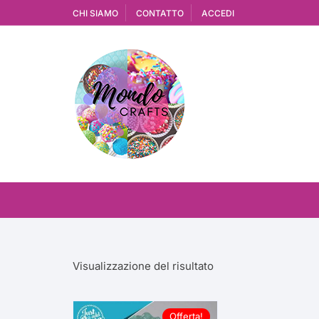
Vai
CHI SIAMO
CONTATTO
ACCEDI
al
contenuto
Visualizzazione del risultato
Offerta!