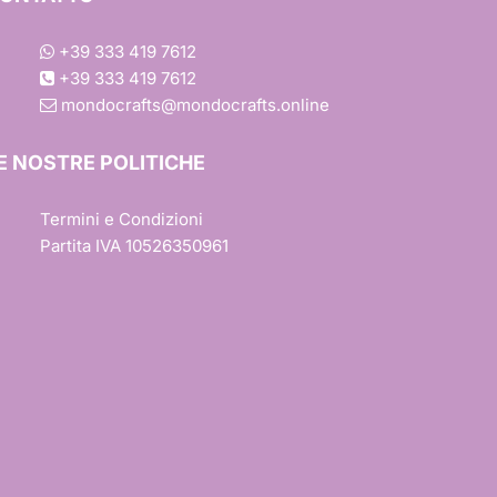
+39 333 419 7612
+39 333 419 7612
mondocrafts@mondocrafts.online
one
E NOSTRE POLITICHE
Termini e Condizioni
iture
Partita IVA 10526350961
esign