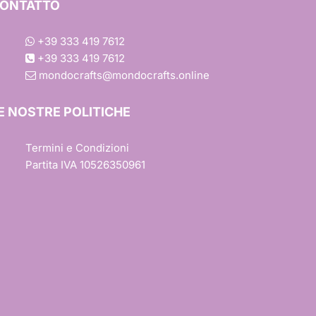
ONTATTO
+39 333 419 7612
+39 333 419 7612
mondocrafts@mondocrafts.online
one
E NOSTRE POLITICHE
iture
Termini e Condizioni
Partita IVA 10526350961
esign