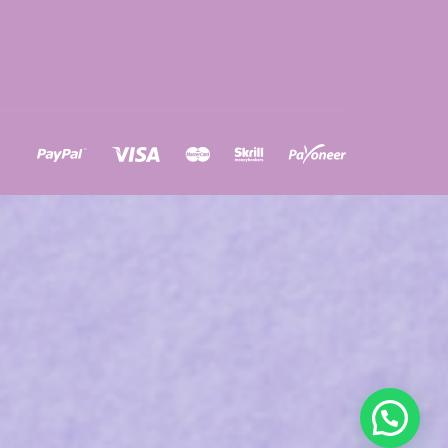
ons
a
à