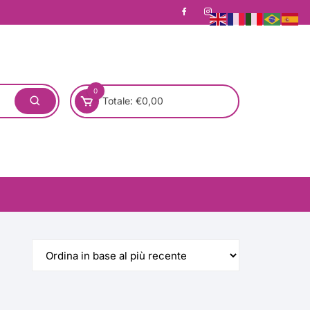
0
Totale:
€
0,00
one)
Pronta Consegna
Rotondo