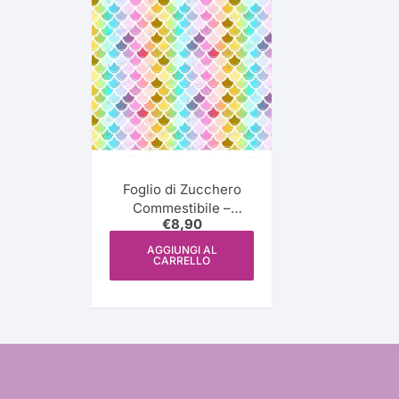
Foglio di Zucchero
Commestibile –
€
8,90
Mermaid Trendy
Pattern – Icing –
AGGIUNGI AL
CARRELLO
ISA020- Sugar Art