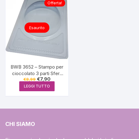
Offerta!
Esaurito
BWB 3652 – Stampo per
cioccolato 3 parti Sfera
Il
Il
€
7,90
€
8,99
di 18 cm
prezzo
prezzo
LEGGI TUTTO
originale
attuale
era:
è:
€8,99.
€7,90.
CHI SIAMO