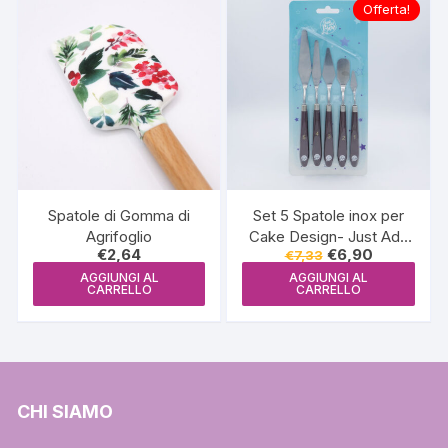
Offerta!
Spatole di Gomma di
Set 5 Spatole inox per
Agrifoglio
Cake Design- Just Add
Il
Il
€
2,64
€
6,90
€
7,33
Love (spatola acciaio)
prezzo
prezzo
AGGIUNGI AL
AGGIUNGI AL
originale
attuale
CARRELLO
CARRELLO
era:
è:
€7,33.
€6,90.
CHI SIAMO