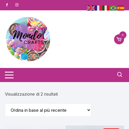
Vai
al
contenuto
0
Ordina
Visualizzazione di 2 risultati
in
base
al
più
recente