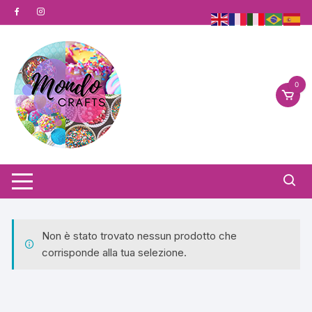
Vai
al
contenuto
0
Non è stato trovato nessun prodotto che
corrisponde alla tua selezione.