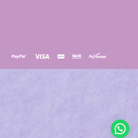
ons
a
à