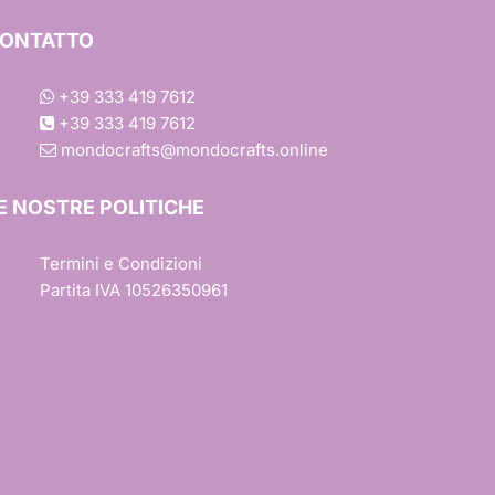
ONTATTO
+39 333 419 7612
+39 333 419 7612
one
mondocrafts@mondocrafts.online
E NOSTRE POLITICHE
iture
Termini e Condizioni
Partita IVA 10526350961
esign