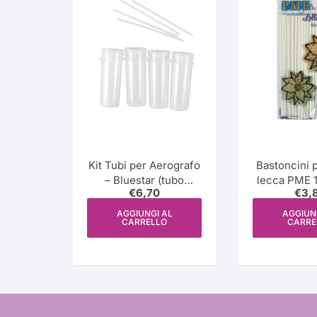
più
recente
Kit Tubi per Aerografo
Bastoncini 
– Bluestar (tubo
lecca PME 
€
6,70
€
3,
bombinha)
un
AGGIUNGI AL
AGGIUN
CARRELLO
CARRE