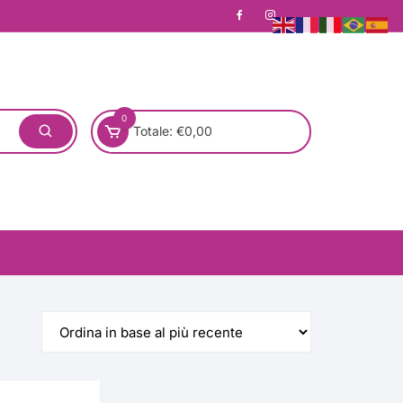
0
Totale:
€
0,00
one)
Pronta Consegna
Rotondo