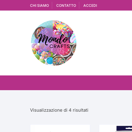
Vai
CHI SIAMO
CONTATTO
ACCEDI
al
contenuto
Ordina
Visualizzazione di 4 risultati
in
base
al