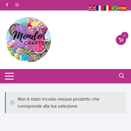
Vai
al
contenuto
0
Non è stato trovato nessun prodotto che
corrisponde alla tua selezione.