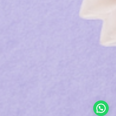
ons
a
à