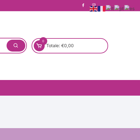
0
Totale:
€
0,00
one)
Pronta Consegna
Rotondo