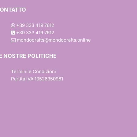
Ondulato
ONTATTO
Margherita
+39 333 419 7612
+39 333 419 7612
Rettangolare
Colori
Baby Shower
mondocrafts@mondocrafts.online
Quadrato
Scintillante
Effetto Tessuto
ca
E NOSTRE POLITICHE
Barbie
Trasferimento a Caldo
Termini e Condizioni
ile
Partita IVA 10526350961
Trasferimento a Freddo
r