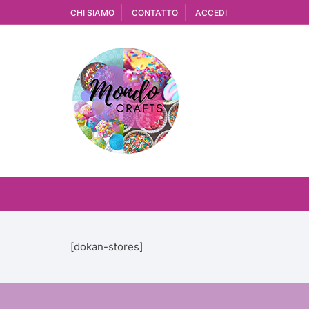
Vai
CHI SIAMO
CONTATTO
ACCEDI
al
contenuto
[dokan-stores]