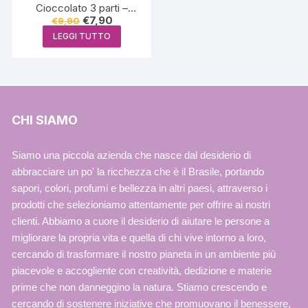
Cioccolato 3 parti –
Il
Il
€
7,90
€
9,90
Sospiro
prezzo
prezzo
LEGGI TUTTO
originale
attuale
era:
è:
€9,90.
€7,90.
CHI SIAMO
Siamo una piccola azienda che nasce dal desiderio di
abbracciare un po' la ricchezza che è il Brasile, portando
sapori, colori, profumi e bellezza in altri paesi, attraverso i
prodotti che selezioniamo attentamente per offrire ai nostri
clienti. Abbiamo a cuore il desiderio di aiutare le persone a
migliorare la propria vita e quella di chi vive intorno a loro,
cercando di trasformare il nostro pianeta in un ambiente più
piacevole e accogliente con creatività, dedizione e materie
prime che non danneggino la natura. Stiamo crescendo e
cercando di sostenere iniziative che promuovano il benessere,