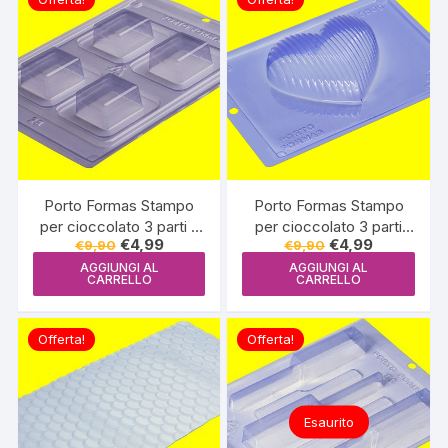
Porto Formas Stampo
Porto Formas Stampo
per cioccolato 3 parti –
per cioccolato 3 parti
Il
Il
Il
Il
€
4,99
€
4,99
€
9,90
€
9,90
PF28
Cuore – PF83
prezzo
prezzo
prezzo
prezzo
AGGIUNGI AL
AGGIUNGI AL
originale
attuale
originale
attuale
CARRELLO
CARRELLO
era:
è:
era:
è:
€9,90.
€4,99.
€9,90.
€4,99.
Offerta!
Offerta!
Esaurito