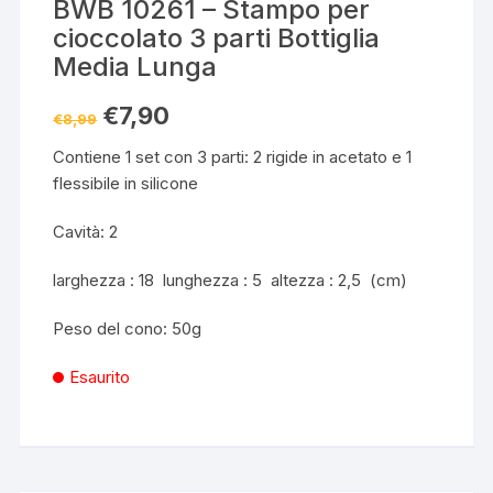
BWB 10261 – Stampo per
cioccolato 3 parti Bottiglia
Media Lunga
Il
Il
€
7,90
€
8,99
prezzo
prezzo
originale
attuale
Contiene 1 set con 3 parti: 2 rigide in acetato e 1
era:
è:
€8,99.
€7,90.
flessibile in silicone
Cavità: 2
larghezza : 18 lunghezza : 5 altezza : 2,5 (cm)
Peso del cono: 50g
Esaurito