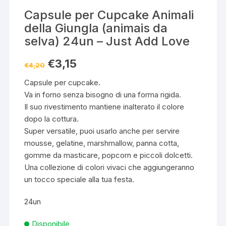
Capsule per Cupcake Animali
della Giungla (animais da
selva) 24un – Just Add Love
Il
Il
€
3,15
€
4,20
prezzo
prezzo
originale
attuale
Capsule per cupcake.
era:
è:
€4,20.
€3,15.
Va in forno senza bisogno di una forma rigida.
Il suo rivestimento mantiene inalterato il colore
dopo la cottura.
Super versatile, puoi usarlo anche per servire
mousse, gelatine, marshmallow, panna cotta,
gomme da masticare, popcorn e piccoli dolcetti.
Una collezione di colori vivaci che aggiungeranno
un tocco speciale alla tua festa.
24un
Disponibile