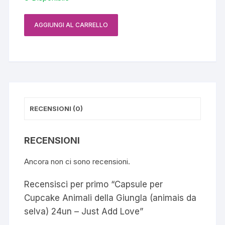
AGGIUNGI AL CARRELLO
Capsule
per
Cupcake
Animali
della
Giungla
(animais
RECENSIONI (0)
da
selva)
24un
RECENSIONI
-
Ancora non ci sono recensioni.
Just
Add
Recensisci per primo “Capsule per
Love
Cupcake Animali della Giungla (animais da
quantità
selva) 24un – Just Add Love”