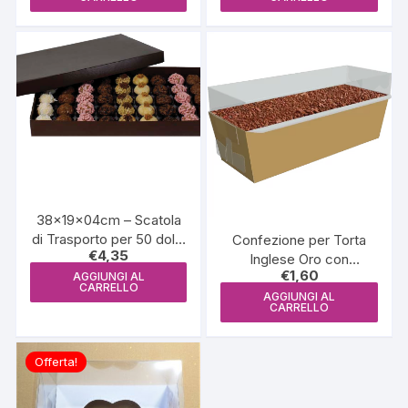
era:
è:
€4,20.
€3,56.
38x19x04cm – Scatola
di Trasporto per 50 dolci
Confezione per Torta
€
4,35
– marrone
Inglese Oro con
€
1,60
Coperchio – 250g
AGGIUNGI AL
CARRELLO
(caseirinho dourado)
AGGIUNGI AL
CARRELLO
Offerta!