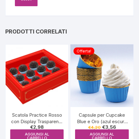
PRODOTTI CORRELATI
Offerta!
Scatola Practice Rosso
Capsule per Cupcake
con Display Trasparente
Blue e Oro (azul escuro
Il
Il
€
2,98
€
3,56
€
4,20
– 12 cavità
e ouro) 24un – Just Add
prezzo
prezzo
Love
AGGIUNGI AL
AGGIUNGI AL
originale
attuale
CARRELLO
CARRELLO