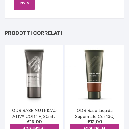
PRODOTTI CORRELATI
QDB BASE NUTRICAO
QDB Base Líquida
ATIVA COR 1 F, 30ml –
Supermate Cor 13Q,
€
15,00
€
12,00
QDB6189
30ml – QDB5789
AGGIUNGI AL
AGGIUNGI AL