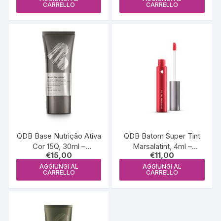
CARRELLO
CARRELLO
QDB Base Nutrição Ativa
QDB Batom Super Tint
Cor 15Q, 30ml –
Marsalatint, 4ml –
€
15,00
€
11,00
QDB6200
QDB6092
AGGIUNGI AL
AGGIUNGI AL
CARRELLO
CARRELLO