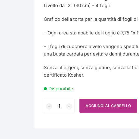
Azzurro
Colla Commestibile
Livello da 12″ (30 cm) – 4 fogli
Pirottini
Sprinkles
Piatto Girevole
Bianco
Crema al Burro
Grafico della torta per la quantità di fogli 
Polistirolo
Pioli per Torte
Blu
– Ogni area stampabile del foglio è 7,75 “x 
Cremor Tartaro
Scatola Regalo
Porta Spatola in Silic
Bronzo
– I fogli di zucchero a velo vengono spediti
Emulsionante
Tappetino per Dolci
una busta cardata per evitare danni durante 
Rotola Caramelle –
Brigadeiros
Champagne
Gel Brillante per Rifin
Senza allergeni, senza glutine, senza latti
certificato Kosher.
Colorato
Sac a Poche
Ghiaccia Reale
Disponibile
Giallo
Spatole
Glucosio
Foglio
Lavanda
Stencil Professionale
AGGIUNGI AL CARRELLO
Grasso Vegetale
di
Zucchero
Lilla
Strumenti per Cake D
Isolmalt
Commestibile
-
Marrone
Tagliapasta – Stampo
Lega Neutra