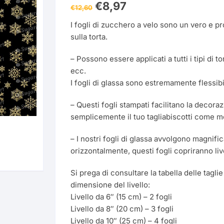
Il
Il
€
8,97
€
12,60
prezzo
prezzo
Matrimonio
Coloranti
Foglio di Modellaggio
Gel – Oleo
originale
attuale
I fogli di zucchero a velo sono un vero e pro
era:
è:
€12,60.
€8,97.
Decorazioni
sulla torta.
Silicone
Per Cioccolato
Drip Cake
Festa della Donna
– Possono essere applicati a tutti i tipi di 
Festa – Party
Semplice (Acetato)
Polvere
Dipping
Feste a Tema
ecc.
Natale
I fogli di glassa sono estremamente flessibi
Accessori
Vellutato
Foglio Decorato
Aerografo Manuale
Bastoncini Lecca-Lec
Commestibile
Pasqua
– Questi fogli stampati facilitano la decora
Ingredienti
Glitter
Alzata – Piedini
Alcool Alimentare
Bomboniere
semplicemente il tuo tagliabiscotti come mo
Foglio Oro Commestib
Imballaggi
Base Polistirolo
Amido di Mais
Candele
– I nostri fogli di glassa avvolgono magnific
Ghiaccia Brillante
orizzontalmente, questi fogli copriranno livel
Giacca da Chef
Beccuccio
Aromi
Cannucce
Glitter
Si prega di consultare la tabella delle taglie
Colori
Nastro Acetato
Caramello
Arancione
dimensione del livello:
Capsule per Cupcake
Perle
Livello da 6″ (15 cm) – 2 fogli
Argento
Padella / Fonditore pe
CMC
Livello da 8″ (20 cm) – 3 fogli
Glitter
Polvere per Pizzo
cioccolato
Livello da 10″ (25 cm) – 4 fogli