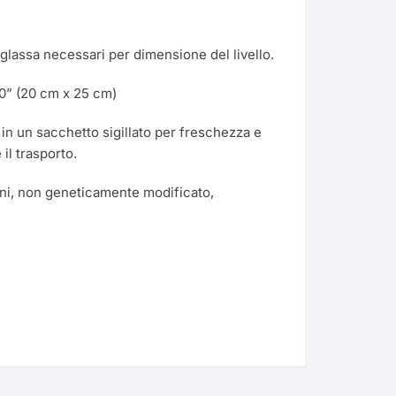
di glassa necessari per dimensione del livello.
10” (20 cm x 25 cm)
one
 in un sacchetto sigillato per freschezza e
il trasporto.
iture
cini, non geneticamente modificato,
esign