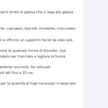
Ondulato
prio strato di glassa che si lega alla glassa
Margherita
torte, cupcakes, biscotti, fondente, cioccolato,
Rettangolare
Colori
Baby Shower
li e offrono un supporto facile da staccare.
Quadrato
Scintillante
Effetto Tessuto
ca
Barbie
zione di qualsiasi forma di biscotto. Usa
Trasferimento a Caldo
dello per tracciare e tagliare la forma.
ile
Trasferimento a Freddo
amente una torta. Se utilizzati
li alti fino a 20 cm.
 per la quantità di fogli necessari in base alla
r