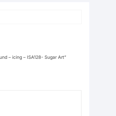
nd – icing – ISA128- Sugar Art”
ons
a
à