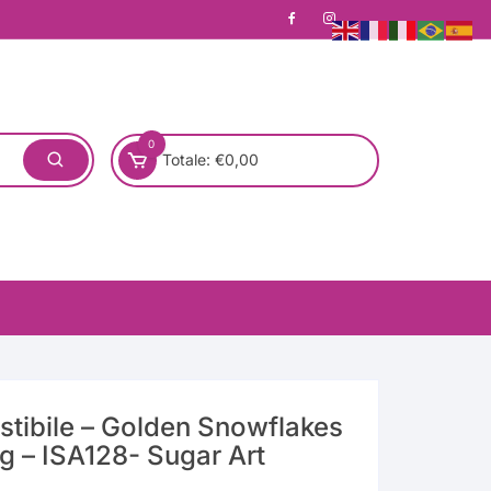
0
Totale:
€
0,00
tibile – Golden Snowflakes
g – ISA128- Sugar Art
one)
Pronta Consegna
Rotondo