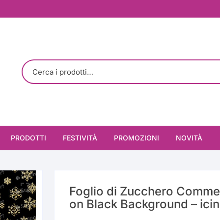
PRODOTTI
FESTIVITÀ
PROMOZIONI
NOVITÀ
Cioccolato
Cioccolato
San Valentino
Sottotorta
Decorazione
Colorato
Foglio di Zucchero Commes
Prima Comunione e
on Black Background – icin
Cresima
Stampi
Palline / Perle
MDF (legno)
3 Parti (Acetato+Silic