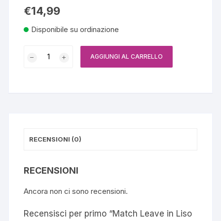
€
14,99
Disponibile su ordinazione
Match
AGGIUNGI AL CARRELLO
Leave
in
Liso
Prolongado,
150ml
quantità
RECENSIONI (0)
RECENSIONI
Ancora non ci sono recensioni.
Recensisci per primo “Match Leave in Liso