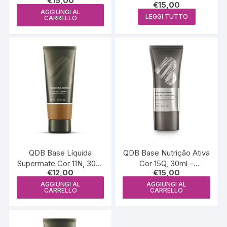
€
15,00
QDB6189
€
15,00
30ml – QDB6194
AGGIUNGI AL
LEGGI TUTTO
CARRELLO
QDB Base Líquida
QDB Base Nutrição Ativa
Supermate Cor 11N, 30ml
Cor 15Q, 30ml –
€
12,00
€
15,00
– QDB6224
QDB6200
AGGIUNGI AL
AGGIUNGI AL
CARRELLO
CARRELLO