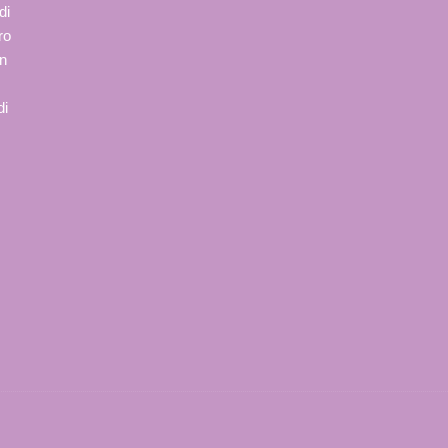
Viola
di
ro
on
di