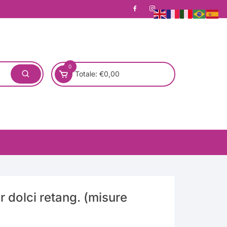
0
Totale:
€
0,00
r dolci retang. (misure
one)
Pronta Consegna
Rotondo