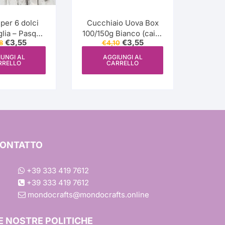
per 6 dolci
Cucchiaio Uova Box
Pasqua
100/150g Bianco (caixa
Il
Il
Il
Il
€
3,55
€
3,55
8
€
4,10
 Coniglio 2
Ovo de colher)
prezzo
prezzo
prezzo
prezzo
 doces com
originale
attuale
originale
attuale
UNGI AL
AGGIUNGI AL
RRELLO
CARRELLO
era:
è:
era:
è:
lças)
€4,98.
€3,55.
€4,10.
€3,55.
ons
a
ONTATTO
+39 333 419 7612
+39 333 419 7612
à
mondocrafts@mondocrafts.online
E NOSTRE POLITICHE