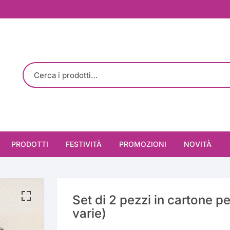
PRODOTTI
FESTIVITÀ
PROMOZIONI
NOVITÀ
Cioccolato
Cioccolato
San Valentino
Sottotorta
Decorazione
Colorato
Set di 2 pezzi in cartone pe
Prima Comunione e
varie)
Cresima
Stampi
Palline / Perle
MDF (legno)
3 Parti (Acetato+Silic