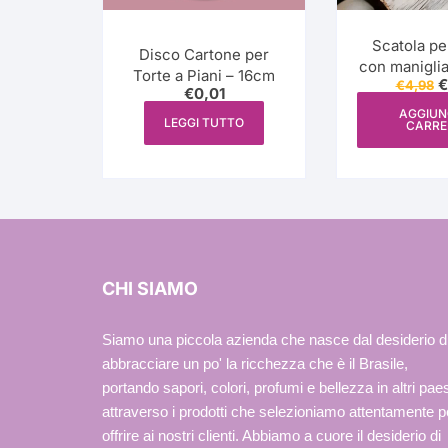
Scatola pe
Disco Cartone per
con maniglia – Pasq
Torte a Piani – 16cm
Il
€
€
4,98
Nobre Con
€
0,01
p
(caixa do
o
AGGIUN
LEGGI TUTTO
CARRE
e
alça
€
CHI SIAMO
Siamo una piccola azienda che nasce dal desiderio d
abbracciare un po' la ricchezza che è il Brasile,
portando sapori, colori, profumi e bellezza in altri paes
attraverso i prodotti che selezioniamo attentamente p
offrire ai nostri clienti. Abbiamo a cuore il desiderio di