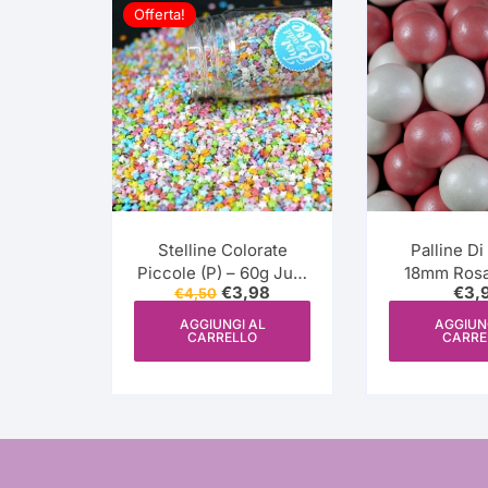
Offerta!
Stelline Colorate
Palline Di
Piccole (P) – 60g Just
18mm Rosa
Il
Il
€
3,98
€
3,
€
4,50
add Love (estrelas
(bolas cere
prezzo
prezzo
coloridas pequenas)
pérola)
originale
attuale
AGGIUNGI AL
AGGIUN
CARRELLO
CARRE
era:
è:
€4,50.
€3,98.