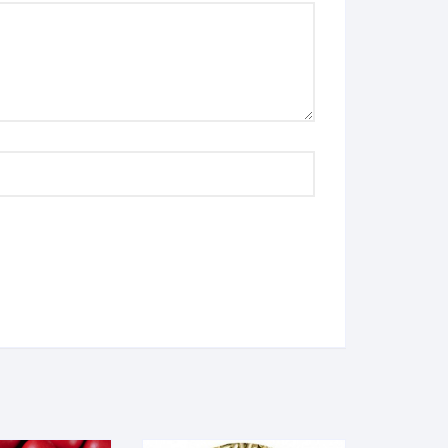
ons
a
à