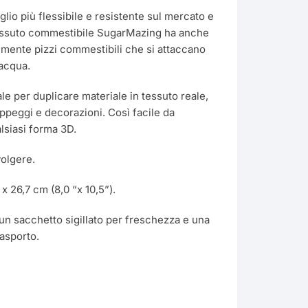
lio più flessibile e resistente sul mercato e
Ondulato
tessuto commestibile SugarMazing ha anche
ilmente pizzi commestibili che si attaccano
Margherita
’acqua.
Rettangolare
Colori
Baby Shower
e per duplicare materiale in tessuto reale,
rappeggi e decorazioni. Così facile da
Quadrato
Scintillante
Effetto Tessuto
ca
Barbie
ualsiasi forma 3D.
Trasferimento a Caldo
volgere.
ile
Trasferimento a Freddo
x 26,7 cm (8,0 “x 10,5”).
n un sacchetto sigillato per freschezza e una
rasporto.
r