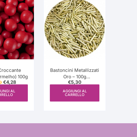
Croccante
Bastoncini Metallizzati
rmelho) 100g
Oro – 100g
Il
Il
€
4,28
€
5,30
0
(Bastonetes
prezzo
prezzo
metalizados ouro) Just
originale
attuale
UNGI AL
AGGIUNGI AL
RRELLO
CARRELLO
era:
è:
add Love
€4,80.
€4,28.