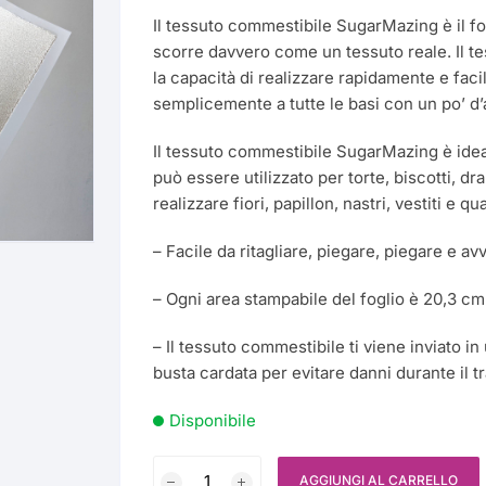
originale
attuale
Il tessuto commestibile SugarMazing è il fog
Matrimonio
Coloranti
Foglio di Modellaggio
Gel – Oleo
era:
è:
€12,20.
€9,85.
scorre davvero come un tessuto reale. Il 
la capacità di realizzare rapidamente e fac
Decorazioni
Silicone
Per Cioccolato
Drip Cake
Festa della Donna
semplicemente a tutte le basi con un po’ d
Festa – Party
Semplice (Acetato)
Polvere
Dipping
Feste a Tema
Il tessuto commestibile SugarMazing è ideal
Natale
può essere utilizzato per torte, biscotti, d
Accessori
Vellutato
Foglio Decorato
Aerografo Manuale
Bastoncini Lecca-Lec
realizzare fiori, papillon, nastri, vestiti e q
Commestibile
Pasqua
Ingredienti
Glitter
Alzata – Piedini
Alcool Alimentare
Bomboniere
– Facile da ritagliare, piegare, piegare e av
Foglio Oro Commestib
Imballaggi
Base Polistirolo
Amido di Mais
– Ogni area stampabile del foglio è 20,3 cm 
Candele
Ghiaccia Brillante
Giacca da Chef
Beccuccio
Aromi
– Il tessuto commestibile ti viene inviato i
Cannucce
Glitter
busta cardata per evitare danni durante il t
Colori
Nastro Acetato
Caramello
Arancione
Capsule per Cupcake
Perle
Disponibile
Argento
Padella / Fonditore pe
CMC
Glitter
Tessuto
Polvere per Pizzo
cioccolato
AGGIUNGI AL CARRELLO