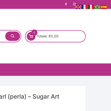
0
Totale:
€
0,00
rl (perla) – Sugar Art
one)
Pronta Consegna
Rotondo